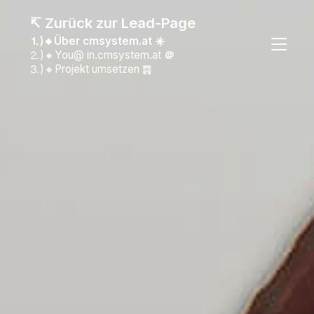
↸ Zurück zur Lead-Page
⒈)🔸Über cmsystem.at ☀️
⒉)🔸You@ in.cmsystem.at
＠
⒊)🔸Projekt umsetzen ䷴