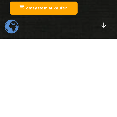
cmsystem.at kaufen
Scrol
554
22
K
K
Total Downloads
Daily Visitors
99
526
%
K
Positive Rating
Happy Users