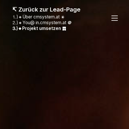
↸ Zurück zur Lead-Page
⒈)🔸Über cmsystem.at ☀️
⒉)🔸You@ in.cmsystem.at
＠
⒊)🔸Projekt umsetzen ䷴