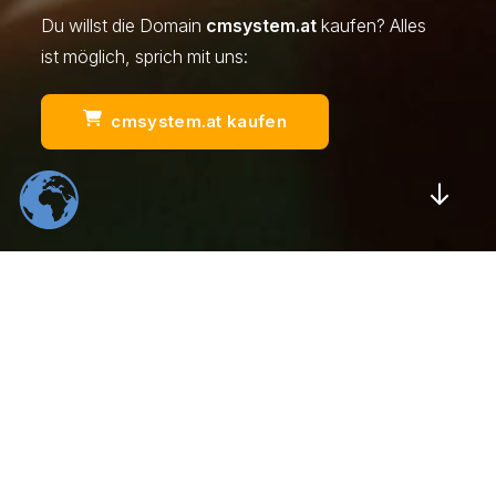
Du willst die Domain
cmsystem.at
kaufen? Alles
ist möglich, sprich mit uns:
cmsystem.at kaufen
Scrol
554
22
K
K
Total Downloads
Daily Visitors
99
526
%
K
Positive Rating
Happy Users